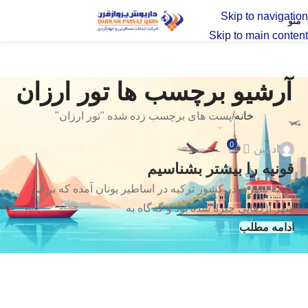
Skip to navigation
منو
Skip to main content
آرشیو برچسب ها تور ارزان
خانه
پست های برچسب زده شده "تور ارزان"
ترکیه
0
ادمین
17
قونیه را بیشتر بشناسیم
اکتبر
قونیه شهری در کشور ترکیه در اساطیر یونان آمده که بر این
شهر اژدهایی چیره شده بود و گه‌گاه به
ادامه مطلب